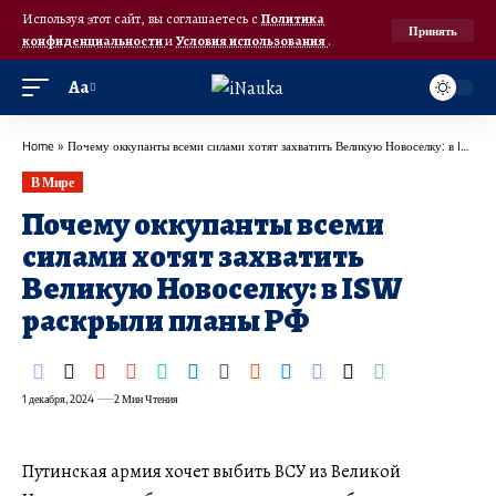
Используя этот сайт, вы соглашаетесь с
Политика
Принять
конфиденциальности
и
Условия использования
.
Аа
Home
»
​Почему оккупанты всеми силами хотят захватить Великую Новоселку: в ISW раскрыли планы РФ
В Мире
​Почему оккупанты всеми
силами хотят захватить
Великую Новоселку: в ISW
раскрыли планы РФ
1 декабря, 2024
2 Мин Чтения
Путинская армия хочет выбить ВСУ из Великой