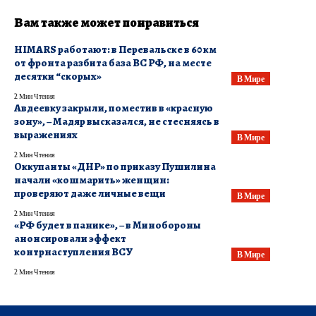
Вам также может понравиться
​HIMARS работают: в Перевальске в 60 км
от фронта разбита база ВС РФ, на месте
десятки “скорых»
В Мире
2 Мин Чтения
Авдеевку закрыли, поместив в «красную
зону», – Мадяр высказался, не стесняясь в
выражениях
В Мире
2 Мин Чтения
Оккупанты «ДНР» по приказу Пушилина
начали «кошмарить» женщин:
проверяют даже личные вещи
В Мире
2 Мин Чтения
«РФ будет в панике», – в Минобороны
анонсировали эффект
контрнаступления ВСУ
В Мире
2 Мин Чтения