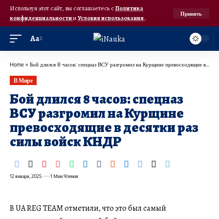
Используя этот сайт, вы соглашаетесь с
Политика
Принять
конфиденциальности
и
Условия использования
.
Аа
Home
»
Бой длился 8 часов: спецназ ВСУ разгромил на Курщине превосходящие в десятки раз силы войск КНДР
В Мире
Бой длился 8 часов: спецназ
ВСУ разгромил на Курщине
превосходящие в десятки раз
силы войск КНДР
12 января, 2025
1 Мин Чтения
В UA REG TEAM отметили, что это был самый