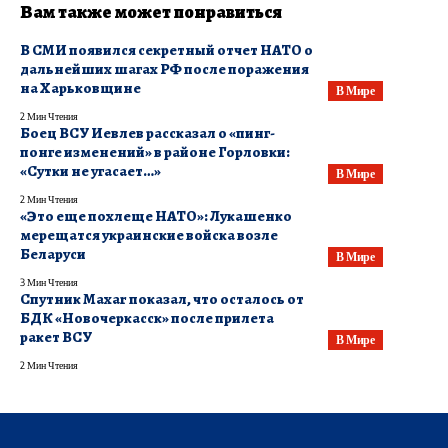
Вам также может понравиться
В СМИ появился секретный отчет НАТО о
дальнейших шагах РФ после поражения
на Харьковщине
В Мире
2 Мин Чтения
Боец ВСУ Иевлев рассказал о «пинг-
понге изменений» в районе Горловки:
«Сутки не угасает…»
В Мире
2 Мин Чтения
«Это еще похлеще НАТО»: Лукашенко
мерещатся украинские войска возле
Беларуси
В Мире
3 Мин Чтения
​Спутник Maxar показал, что осталось от
БДК «Новочеркасск» после прилета
ракет ВСУ
В Мире
2 Мин Чтения