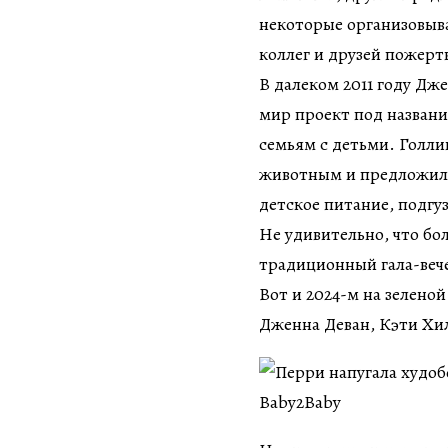
некоторые организовыв
коллег и друзей пожерт
В далеком 2011 году Дже
мир проект под назван
семьям с детьми. Голли
животным и предложила 
детское питание, подгу
Не удивительно, что бо
традиционный гала-вече
Вот и 2024-м на зелен
Дженна Деван, Кэти Хил