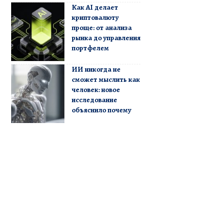
Как AI делает
криптовалюту
проще: от анализа
рынка до управления
портфелем
ИИ никогда не
сможет мыслить как
человек: новое
исследование
объяснило почему