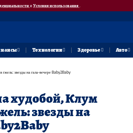
денциальности
и
Условия использования
.
нансы
Технологии
Здоровье
Авто
в гжель: звезды на гала-вечере Baby2Baby
а худобой, Клум
жель: звезды на
aby2Baby