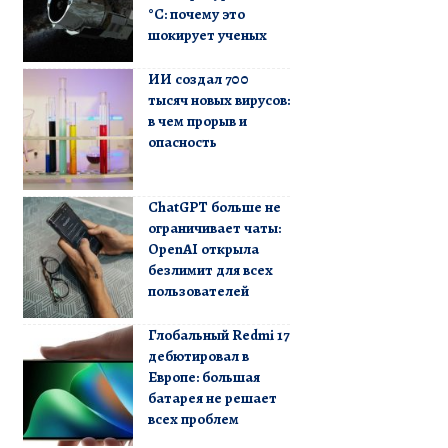
°C: почему это
шокирует ученых
ИИ создал 700
тысяч новых вирусов:
в чем прорыв и
опасность
ChatGPT больше не
ограничивает чаты:
OpenAI открыла
безлимит для всех
пользователей
Глобальный Redmi 17
дебютировал в
Европе: большая
батарея не решает
всех проблем