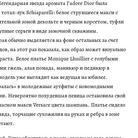
гендарная звезда аромата J’adore Dior была
тотал-лук Schiaparelli: белое струящееся макси с
тельной зоной декольте и черным корсетом, туфли
упные серьги в виде замочной скважины.
рая обычно выделяется на фоне остальных за счет
ов, на этот раз показала, как образ может визуально
аста. Белое платье Monique Lhuillier с голубыми
и гжель, алая помада, маникюр и педикюр в
 модель уже выглядит как ведущая на юбилее.
ралась» в молодежные аутфиты с новомодными
ми. Невероятно похудевшая певица остановила свой
ласном макси Versace цвета шампань. Платье сидело
авда, торчащие сухожилия на руках и ребра в зоне
угают.