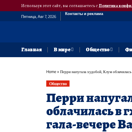
Используя этот сайт, вы соглашаетесь с
Политика конфи
Контакты и реклама
Пятница, Авг 7, 2026
Главная
В мире
Общество
Фи
Home
»
Перри напугала худобой, Клум облачилась 
Общество
Перри напугал
облачилась в г
гала-вечере B