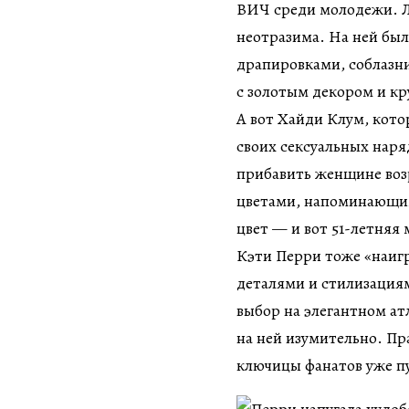
ВИЧ среди молодежи. Ле
неотразима. На ней был 
драпировками, соблазни
с золотым декором и кр
А вот Хайди Клум, кото
своих сексуальных наряд
прибавить женщине возр
цветами, напоминающим
цвет — и вот 51-летняя
Кэти Перри тоже «наиг
деталями и стилизация
выбор на элегантном ат
на ней изумительно. Пр
ключицы фанатов уже п