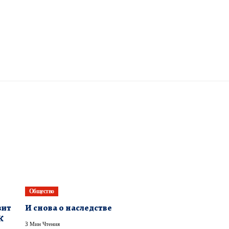
Общество
вит
И снова о наследстве
К
3 Мин Чтения