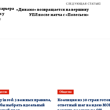
СЛЕДУЮЩАЯ СТАТЬЯ
карьера
«Динамо» возвращается на вершину
 у
УПЛ после матча с »Полесьем»
н
ество
Общество
y in red: 3 важных правила,
Коалиция из 30 стран гото
бы выбрать идеальный
ответный шаг на идею МО