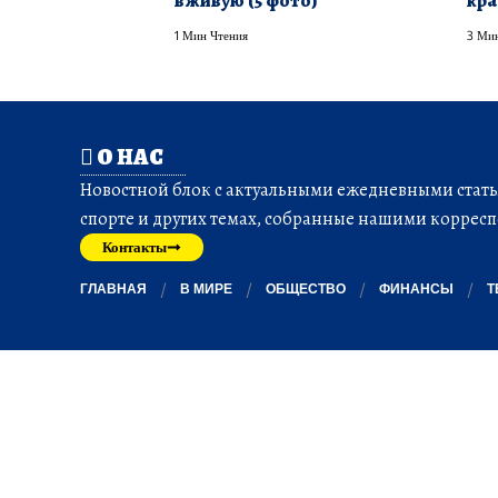
вживую (5 фото)
кра
1 Мин Чтения
3 Мин
О НАС
Новостной блок с актуальными ежедневными статья
спорте и других темах, собранные нашими корресп
Контакты
ГЛАВНАЯ
В МИРЕ
ОБЩЕСТВО
ФИНАНСЫ
Т