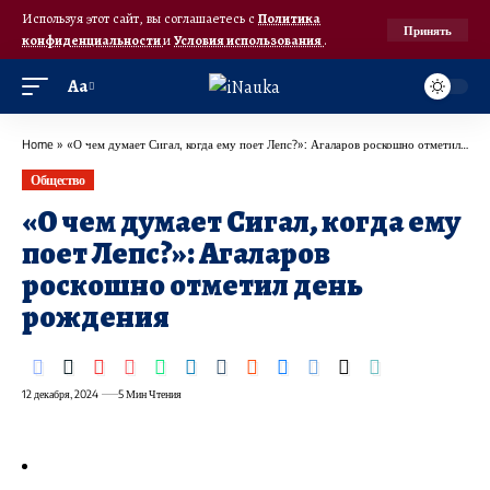
Используя этот сайт, вы соглашаетесь с
Политика
Принять
конфиденциальности
и
Условия использования
.
Аа
Home
»
«О чем думает Сигал, когда ему поет Лепс?»: Агаларов роскошно отметил день рождения
Общество
«О чем думает Сигал, когда ему
поет Лепс?»: Агаларов
роскошно отметил день
рождения
12 декабря, 2024
5 Мин Чтения