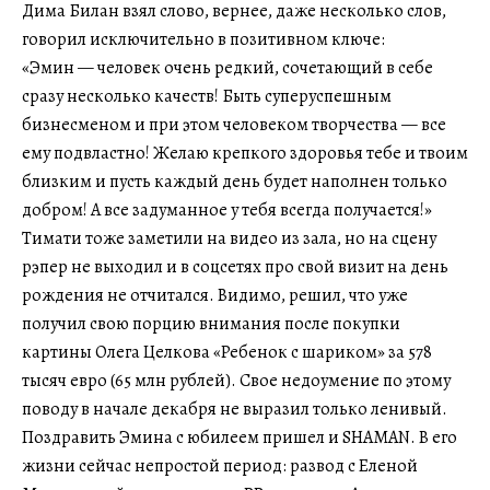
Дима Билан взял слово, вернее, даже несколько слов,
говорил исключительно в позитивном ключе:
«Эмин — человек очень редкий, сочетающий в себе
сразу несколько качеств! Быть суперуспешным
бизнесменом и при этом человеком творчества — все
ему подвластно! Желаю крепкого здоровья тебе и твоим
близким и пусть каждый день будет наполнен только
добром! А все задуманное у тебя всегда получается!»
Тимати тоже заметили на видео из зала, но на сцену
рэпер не выходил и в соцсетях про свой визит на день
рождения не отчитался. Видимо, решил, что уже
получил свою порцию внимания после покупки
картины Олега Целкова «Ребенок с шариком» за 578
тысяч евро (65 млн рублей). Свое недоумение по этому
поводу в начале декабря не выразил только ленивый.
Поздравить Эмина с юбилеем пришел и SHAMAN. В его
жизни сейчас непростой период: развод с Еленой