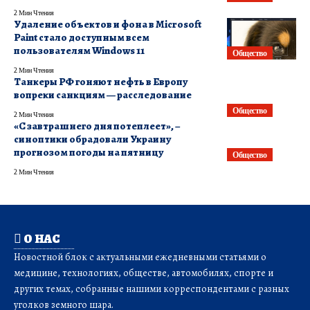
2 Мин Чтения
Удаление объектов и фона в Microsoft
Paint стало доступным всем
пользователям Windows 11
Общество
2 Мин Чтения
Танкеры РФ гоняют нефть в Европу
вопреки санкциям — расследование
Общество
2 Мин Чтения
«С завтрашнего дня потеплеет», –
синоптики обрадовали Украину
прогнозом погоды на пятницу
Общество
2 Мин Чтения
О НАС
Новостной блок с актуальными ежедневными статьями о
медицине, технологиях, обществе, автомобилях, спорте и
других темах, собранные нашими корреспондентами с разных
уголков земного шара.