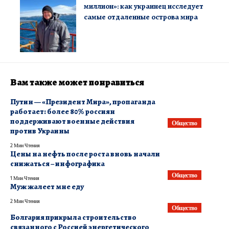
миллион»: как украинец исследует
самые отдаленные острова мира
Вам также может понравиться
Путин — «Президент Мира», пропаганда
работает: более 80% россиян
поддерживают военные действия
Общество
против Украины
2 Мин Чтения
Цены на нефть после роста вновь начали
снижаться – инфографика
Общество
1 Мин Чтения
Муж жалеет мне еду
2 Мин Чтения
Общество
Болгария прикрыла строительство
связанного с Россией энергетического