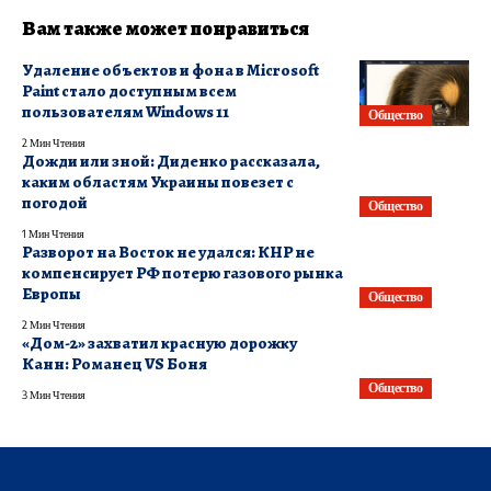
Вам также может понравиться
Удаление объектов и фона в Microsoft
Paint стало доступным всем
пользователям Windows 11
Общество
2 Мин Чтения
Дожди или зной: Диденко рассказала,
каким областям Украины повезет с
погодой
Общество
1 Мин Чтения
​Разворот на Восток не удался: КНР не
компенсирует РФ потерю газового рынка
Европы
Общество
2 Мин Чтения
«Дом-2» захватил красную дорожку
Канн: Романец VS Боня
Общество
3 Мин Чтения