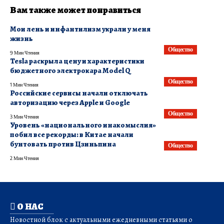
Вам также может понравиться
Мои лень и инфантилизм украли у меня
жизнь
Общество
9 Мин Чтения
Tesla раскрыла цену и характеристики
бюджетного электрокара Model Q
Общество
1 Мин Чтения
Российские сервисы начали отключать
авторизацию через Apple и Google
Общество
3 Мин Чтения
Уровень «национального инакомыслия»
побил все рекорды: в Китае начали
бунтовать против Цзиньпина
Общество
2 Мин Чтения
О НАС
Новостной блок с актуальными ежедневными статьями о