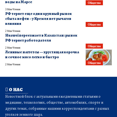
воды на Марсе
Общество
3 Мин Чтения
РФ теряет еще один крупный рынок
сбыта нефти – у Кремля нет рычагов
влияния
Общество
2 Мин Чтения
Huawei переезжает в Казахстан: рынок
РФ теряет работодателя
Общество
2 Мин Чтения
Ленивые наггетсы — хрустящая корочка
и сочное мясо легко и быстро
Общество
2 Мин Чтения
О НАС
Новостной блок с актуальными ежедневными статьями о
медицине, технологиях, обществе, автомобилях, спорте и
других темах, собранные нашими корреспондентами с разных
уголков земного шара.