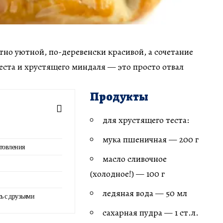
тно уютной, по-деревенски красивой, а сочетание
теста и хрустящего миндаля — это просто отвал
Продукты
для хрустящего теста:
мука пшеничная — 200 г
товления
масло сливочное
(холодное!) — 100 г
ледяная вода — 50 мл
ь с друзьями
сахарная пудра — 1 ст.л.