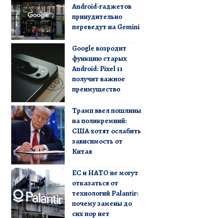
Android-гаджетов
принудительно
переведут на Gemini
Google возродит
функцию старых
Android: Pixel 11
получит важное
преимущество
Трамп ввел пошлины
на поликремний:
США хотят ослабить
зависимость от
Китая
ЕС и НАТО не могут
отказаться от
технологий Palantir:
почему замены до
сих пор нет