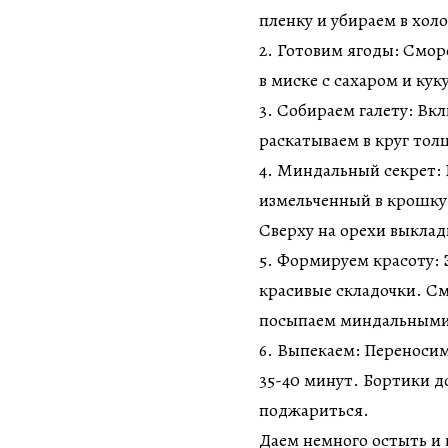
пленку и убираем в хол
2. Готовим ягоды: Смо
в миске с сахаром и ку
3. Собираем галету: Вкл
раскатываем в круг тол
4. Миндальный секрет: В
измельченный в крошку 
Сверху на орехи выкла
5. Формируем красоту: 
красивые складочки. С
посыпаем миндальными
6. Выпекаем: Переносим
35-40 минут. Бортики 
поджариться.
Даем немного остыть и 