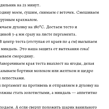
одильник на 25 минут.
родину моем, сушим, снимаем с веточек. Смешиваем
курузным крахмалом.
ючаем духовку на 180°C. Достаем тесто и
щиной 3-4 мм сразу на листе пергамента.
 центр теста (отступая от краев по 4 см) высыпаем
миндаль. Это наша защита от вытекания сока!
дываем смородину.
Заворачиваем края теста внахлест на ягоды, делая
мазываем бортики молоком или желтком и щедро
 лепестками.
 пергамент на противень и отправляем в духовку на
должны стать золотистыми, а миндаль — аппетитно
подаем. А если сверху положить шарик ванильного