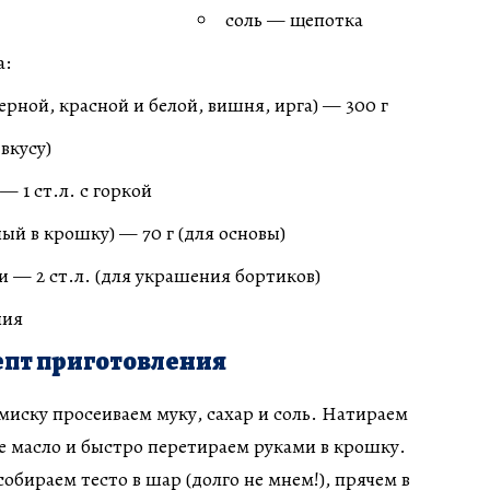
соль — щепотка
а:
ерной, красной и белой, вишня, ирга) — 300 г
 вкусу)
 1 ст.л. с горкой
ый в крошку) — 70 г (для основы)
 — 2 ст.л. (для украшения бортиков)
ния
пт приготовления
 миску просеиваем муку, сахар и соль. Натираем
е масло и быстро перетираем руками в крошку.
обираем тесто в шар (долго не мнем!), прячем в