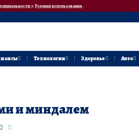
денциальности
и
Условия использования
.
нансы
Технологии
Здоровье
Авто
ами и миндалем