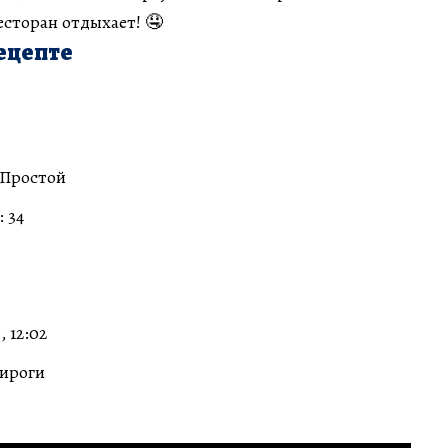
сторан отдыхает! 🤤
ецепте
 Простой
 34
, 12:02
Пироги