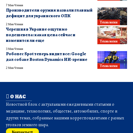
7 Мин Чтения
Производители оружия назвали главный
дефицит для украинского ОПК
Технологии
2 Мин Чтения
Черешня в Украине ощутимо
подешевела: какая цена сейчас и
изменится ли еще
Технологии
3 Мин Чтения
Робопес Spot теперь видит все: Google
дал собаке Boston Dynamics ИИ-зрение
Технологии
2 Мин Чтения
О НАС
Новостной блок с актуальными ежедневными статьями о
медицине, технологиях, обществе, автомобилях, спорте и
других темах, собранные нашими корреспондентами с разных
уголков земного шара.
Контакты