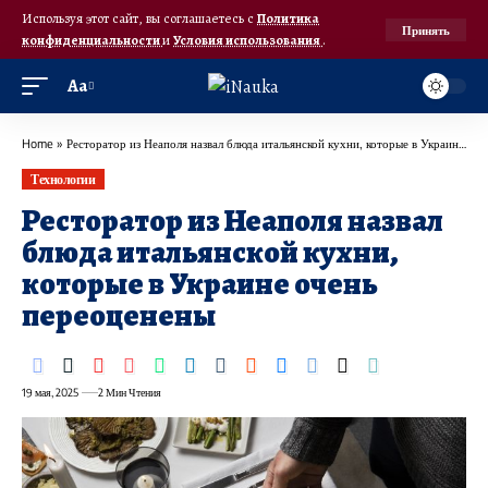
Используя этот сайт, вы соглашаетесь с
Политика
Принять
конфиденциальности
и
Условия использования
.
Аа
Home
»
Ресторатор из Неаполя назвал блюда итальянской кухни, которые в Украине очень переоценены
Технологии
Ресторатор из Неаполя назвал
блюда итальянской кухни,
которые в Украине очень
переоценены
19 мая, 2025
2 Мин Чтения