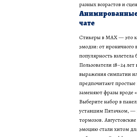
разных возрастов и сце
Анимированные 
чате
Стикеры в MAX — это к
эмодзи: от ироничного в
популярность взлетела 
Пользователи 18–24 лет
выражения симпатии ил
предпочитают простые п
заменяют фразы вроде «
Выберите набор в панел
уставшим Пятачком, — и
тормозов. Августовские
эмоцию стали хитом для