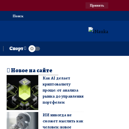
Принять
Поиск
Спорт
Новое на сайте
Как AI делает
криптовалюту
проще: от анализа
рынка до управления
портфелем
ИИ никогда не
сможет мыслить как
человек: новое