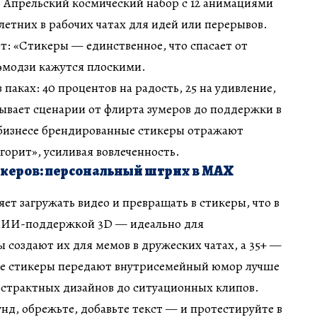
 Апрельский космический набор с 12 анимациями
летних в рабочих чатах для идей или перерывов.
: «Стикеры — единственное, что спасает от
 эмодзи кажутся плоскими.
паках: 40 процентов на радость, 25 на удивление,
рывает сценарии от флирта зумеров до поддержки в
В бизнесе брендированные стикеры отражают
горит», усиливая вовлеченность.
икеров: персональный штрих в MAX
ет загружать видео и превращать в стикеры, что в
 с ИИ-поддержкой 3D — идеально для
 создают их для мемов в дружеских чатах, а 35+ —
де стикеры передают внутрисемейный юмор лучше
абстрактных дизайнов до ситуационных клипов.
унд, обрежьте, добавьте текст — и протестируйте в