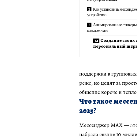
Как установить мессендж
устройство
Анимированные стикеры 
каждом чате
Создание своих 
персональный штри
поддержки в групповых 
реже, но ценят за прост
общение короче и тепле
Что такое мессе
2025?
Мессенджер MAX — это л
набрала свыше 10 миллио