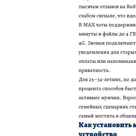
тысячам отзывов на RuS
слабом сигнале, что ид
В MAX чаты поддерживаю
минуты и файлы до 4 ГБ
4G. Звонки подключаютс
уведомления для старых
оплаты или напоминани
приватность.
Для 25–34-летних, по д
процента способов быст
активнее мужчин. Взро
семейных сценариях ст
самый мостить в общен
Как установить
устройство