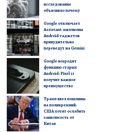
исследование
объяснило почему
Google отключает
Assistant: миллионы
Android-гаджетов
принудительно
переведут на Gemini
Google возродит
функцию старых
Android: Pixel 11
получит важное
преимущество
Трамп ввел пошлины
на поликремний:
США хотят ослабить
зависимость от
Китая