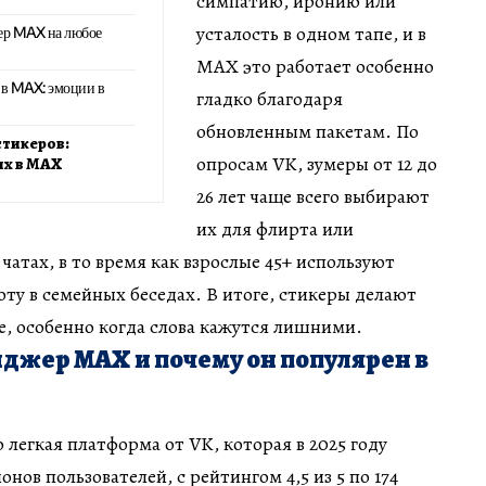
симпатию, иронию или
усталость в одном тапе, и в
ер MAX на любое
MAX это работает особенно
в MAX: эмоции в
гладко благодаря
обновленным пакетам. По
стикеров:
опросам VK, зумеры от 12 до
х в MAX
26 лет чаще всего выбирают
их для флирта или
чатах, в то время как взрослые 45+ используют
оту в семейных беседах. В итоге, стикеры делают
е, особенно когда слова кажутся лишними.
нджер MAX и почему он популярен в
егкая платформа от VK, которая в 2025 году
нов пользователей, с рейтингом 4,5 из 5 по 174