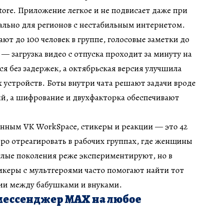
tore. Приложение легкое и не подвисает даже при
еально для регионов с нестабильным интернетом.
т до 100 человек в группе, голосовые заметки до
 — загрузка видео с отпуска проходит за минуту на
я без задержек, а октябрьская версия улучшила
 устройств. Боты внутри чата решают задачи вроде
й, а шифрование и двухфакторка обеспечивают
анным VK WorkSpace, стикеры и реакции — это 42
ро отреагировать в рабочих группах, где женщины
слые поколения реже экспериментируют, но в
икеры с мультгероями часто помогают найти тот
ии между бабушками и внуками.
 мессенджер MAX на любое