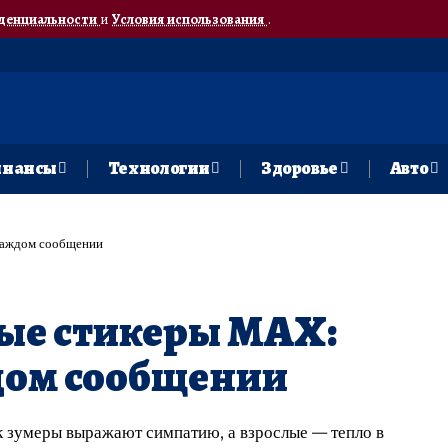
денциальности
и
Условия использования
.
нансы
Технологии
Здоровье
Авто
каждом сообщении
е стикеры MAX:
дом сообщении
 зумеры выражают симпатию, а взрослые — тепло в