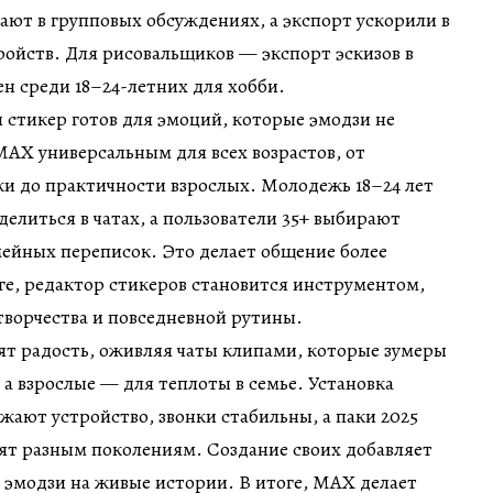
гают в групповых обсуждениях, а экспорт ускорили в
ройств. Для рисовальщиков — экспорт эскизов в
н среди 18–24-летних для хобби.
 стикер готов для эмоций, которые эмодзи не
MAX универсальным для всех возрастов, от
и до практичности взрослых. Молодежь 18–24 лет
делиться в чатах, а пользователи 35+ выбирают
ейных переписок. Это делает общение более
е, редактор стикеров становится инструментом,
творчества и повседневной рутины.
т радость, оживляя чаты клипами, которые зумеры
 а взрослые — для теплоты в семье. Установка
ужают устройство, звонки стабильны, а паки 2025
ят разным поколениям. Создание своих добавляет
 эмодзи на живые истории. В итоге, MAX делает