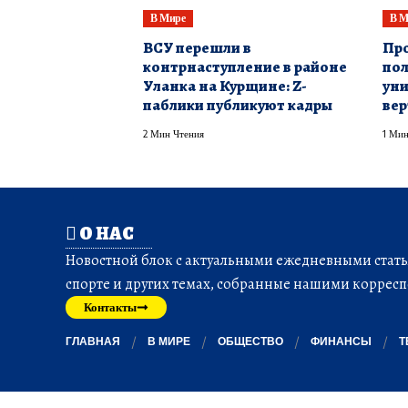
В Мире
В М
​ВСУ перешли в
Про
контрнаступление в районе
пол
Уланка на Курщине: Z-
уни
паблики публикуют кадры
вер
2 Мин Чтения
1 Мин
О НАС
Новостной блок с актуальными ежедневными статья
спорте и других темах, собранные нашими корресп
Контакты
ГЛАВНАЯ
В МИРЕ
ОБЩЕСТВО
ФИНАНСЫ
Т