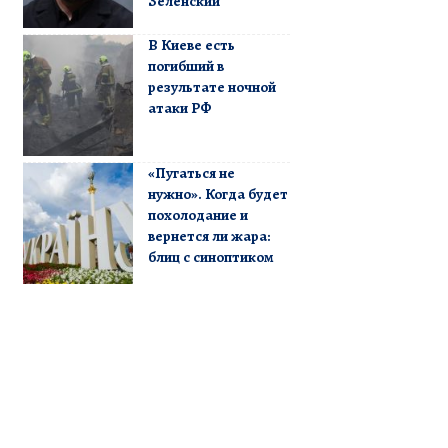
Зеленский
В Киеве есть
погибший в
результате ночной
атаки РФ
«Пугаться не
нужно». Когда будет
похолодание и
вернется ли жара:
блиц с синоптиком