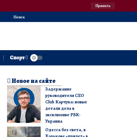
Принять
Поиск
Спорт
Новое на сайте
Задержание
руководителя CEO
Club Карчука: новые
детали дела в
эксклюзиве РБК-
Украина
Одесса без света, в
Харькове «прилет» в