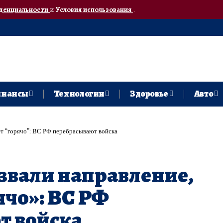
денциальности
и
Условия использования
.
нансы
Технологии
Здоровье
Авто
ет “горячо”: ВС РФ перебрасывают войска
азвали направление,
ячо»: ВС РФ
т войска