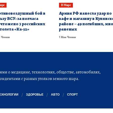
ире
В Мире
тивовоздушный бой в
Армия РФ нанесла удар по
ьзу ВСУ: за полчаса
кафе и магазину в Купянс
чтожено 3 российских
районе – 49 погибших, мн
толета «Ка-52»
раненых
 Чтения
1 Мин Чтения
ми о медицине, технологиях, обществе, автомобилях,
ондентами с разных уголков земного шара.
ЕХНОЛОГИИ
ЗДОРОВЬЕ
АВТО
СПОРТ