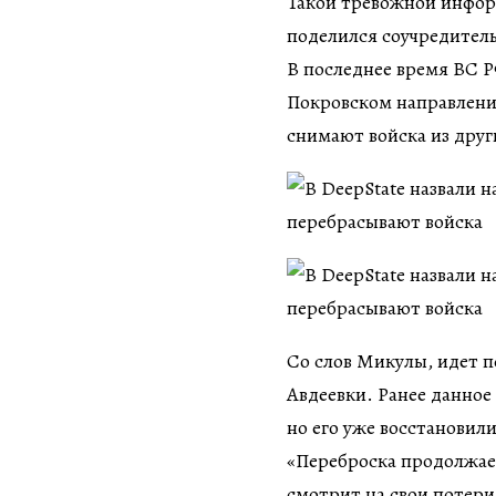
Такой тревожной инфор
поделился соучредитель
В последнее время ВС Р
Покровском направлении
снимают войска из друг
Со слов Микулы, идет п
Авдеевки. Ранее данно
но его уже восстановили
«Переброска продолжает
смотрит на свои потери