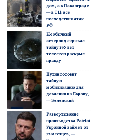
дом, а в Павлограде
— в ТЦ: все
последствия атак
РФ
Необычный
астероид скрывал
тайну 170 лет:
телескоп раскрыл
правду
Путин готовит
тайную
мобилизацию для
давления на Европу,
— Зеленский
Развертывание
производства Patriot
Украиной займет от
12 месяцев, —