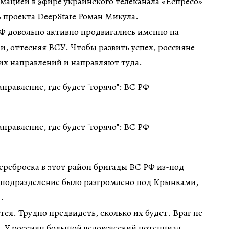
мацией в эфире украинского телеканала «Еспресо»
 проекта DeepState Роман Микула.
Ф довольно активно продвигались именно на
, оттесняя ВСУ. Чтобы развить успех, россияне
их направлений и направляют туда.
ереброска в этот район бригады ВС РФ из-под
е подразделение было разгромлено под Крынками,
.
ся. Трудно предвидеть, сколько их будет. Враг не
. У россиян большой человеческий потенциал,