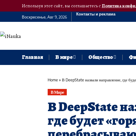
Используя этот сайт, вы соглашаетесь с
Политика конфи
Контакты и реклама
Воскресенье, Авг 9, 2026
Главная
В мире
Общество
Фи
Home
»
В DeepState назвали направление, где буд
В Мире
В DeepState н
где будет «гор
перебрасываю