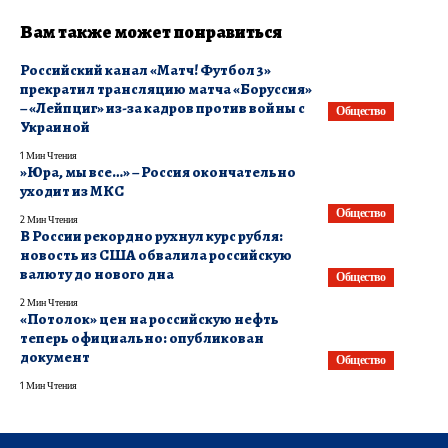
Вам также может понравиться
Российский канал «Матч! Футбол 3»
прекратил трансляцию матча «Боруссия»
– «Лейпциг» из-за кадров против войны с
Общество
Украиной
1 Мин Чтения
​»Юра, мы все…» – Россия окончательно
уходит из МКС
Общество
2 Мин Чтения
В России рекордно рухнул курс рубля:
новость из США обвалила российскую
валюту до нового дна
Общество
2 Мин Чтения
«Потолок» цен на российскую нефть
теперь официально: опубликован
документ
Общество
1 Мин Чтения