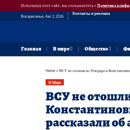
Используя этот сайт, вы соглашаетесь с
Политика конфи
Контакты и реклама
Воскресенье, Авг 2, 2026
Главная
В мире
Общество
Фи
Home
»
​ВСУ не отошли из Угледара и Константино
В Мире
​ВСУ не отошли
Константинов
рассказали об