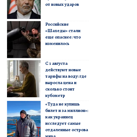
от новых ударов
Российские
«Шахеды» стали
еще опаснее: что
изменилось
С 1 августа
действуют новые
тарифы на воду: где
выросла цена и
сколько стоит
кубометр
«Туда не купишь
билет и за миллион»:
как украинец
исследует самые
отдаленные острова
мира