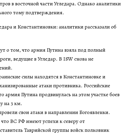
тров в восточной части Угледара. Однако аналитики
льного тому подтверждения.
т о том, что армия Путина взяла под полный
роги, ведущие в Угледар. В ISW снова не
ений.
краинские силы находятся в Константиновке и
ханизированные атаки противника. Российские
то армия Путина продвинулась на этом участке боев
у на 3 км.
 провели свои атаки в направлении Богоявленки.
 что ВС РФ имеют успехи к северу от
ставитель Таврийской группы войск полковник