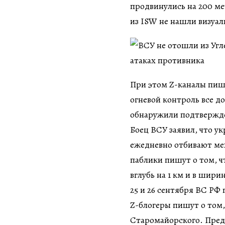
продвинулись на 200 ме
из ISW не нашли визуа
При этом Z-каналы пишу
огневой контроль все до
обнаружили подтвержд
Боец ВСУ заявил, что у
ежедневно отбивают ме
паблики пишут о том, ч
вглубь на 1 км и в ширин
25 и 26 сентября ВС РФ
Z-блогеры пишут о том,
Старомайорского. Пред