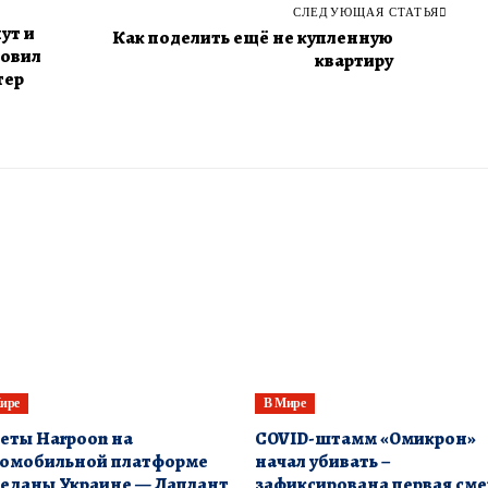
СЛЕДУЮЩАЯ СТАТЬЯ
ут и
Как поделить ещё не купленную
новил
квартиру
тер
ире
В Мире
еты Harpoon на
COVID-штамм «Омикрон»
томобильной платформе
начал убивать –
еданы Украине — Лаплант
зафиксирована первая сме