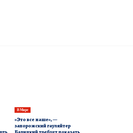
В Мире
​»Это все наше», —
запорожский гауляйтер
рть
Балицкий требует показать