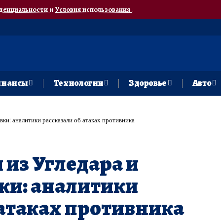
денциальности
и
Условия использования
.
нансы
Технологии
Здоровье
Авто
вки: аналитики рассказали об атаках противника
 из Угледара и
ки: аналитики
 атаках противника