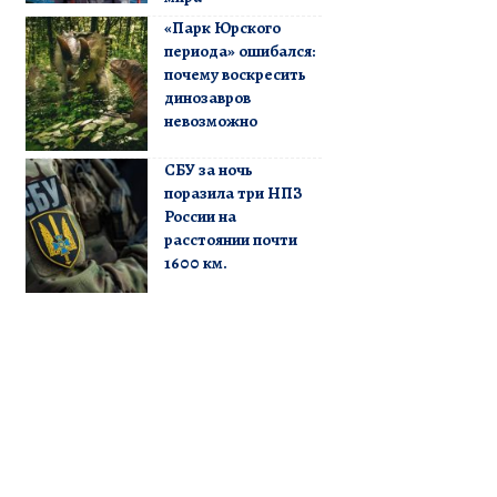
«Парк Юрского
периода» ошибался:
почему воскресить
динозавров
невозможно
СБУ за ночь
поразила три НПЗ
России на
расстоянии почти
1600 км.