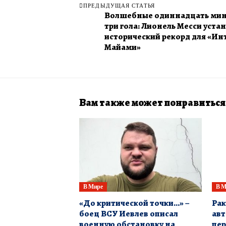
ПРЕДЫДУЩАЯ СТАТЬЯ
Волшебные одиннадцать мин
три гола: Лионель Месси уста
исторический рекорд для «Ин
Майами»
Вам также может понравиться
В Мире
В М
«До критической точки…» –
Рак
боец ВСУ Иевлев описал
ав
военную обстановку на
пер