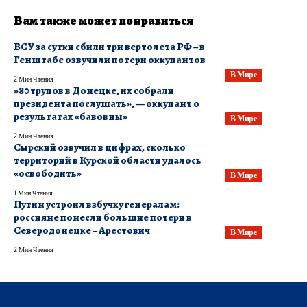
Вам также может понравиться
ВСУ за сутки сбили три вертолета РФ – в
Генштабе озвучили потери оккупантов
В Мире
2 Мин Чтения
​»80 трупов в Донецке, их собрали
президента послушать», — оккупант о
результатах «бавовны»
В Мире
2 Мин Чтения
Сырский озвучил в цифрах, сколько
территорий в Курской области удалось
«освободить»
В Мире
1 Мин Чтения
Путин устроил взбучку генералам:
россияне понесли большие потери в
Северодонецке – Арестович
В Мире
2 Мин Чтения