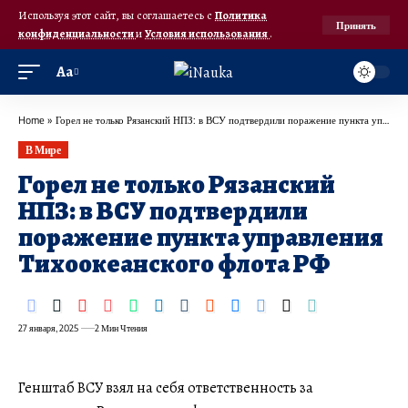
Используя этот сайт, вы соглашаетесь с
Политика
Принять
конфиденциальности
и
Условия использования
.
Аа
Home
»
​Горел не только Рязанский НПЗ: в ВСУ подтвердили поражение пункта управления Тихоокеанского флота РФ
В Мире
​Горел не только Рязанский
НПЗ: в ВСУ подтвердили
поражение пункта управления
Тихоокеанского флота РФ
27 января, 2025
2 Мин Чтения
Генштаб ВСУ взял на себя ответственность за