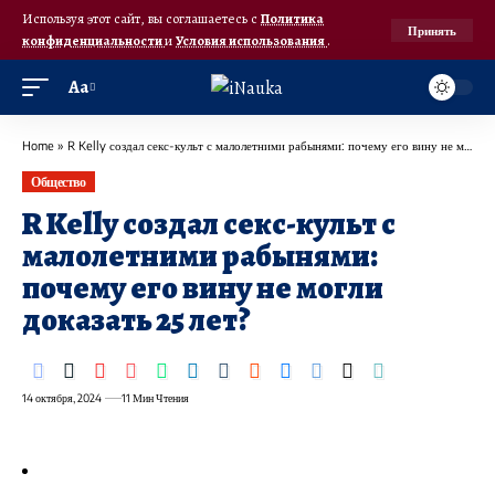
Используя этот сайт, вы соглашаетесь с
Политика
Принять
конфиденциальности
и
Условия использования
.
Аа
Home
»
R Kelly создал секс-культ с малолетними рабынями: почему его вину не могли доказать 25 лет?
Общество
R Kelly создал секс-культ с
малолетними рабынями:
почему его вину не могли
доказать 25 лет?
14 октября, 2024
11 Мин Чтения