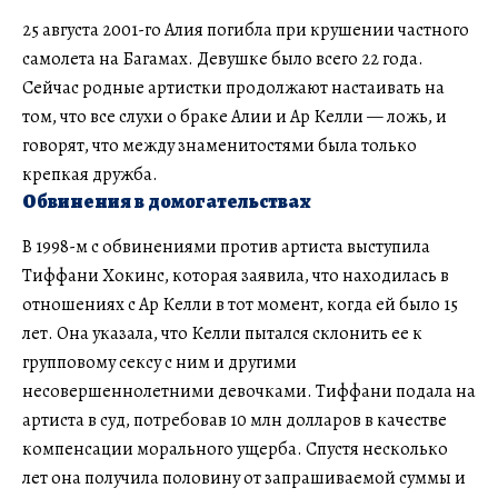
25 августа 2001-го Алия погибла при крушении частного
самолета на Багамах. Девушке было всего 22 года.
Сейчас родные артистки продолжают настаивать на
том, что все слухи о браке Алии и Ар Келли — ложь, и
говорят, что между знаменитостями была только
крепкая дружба.
Обвинения в домогательствах
В 1998-м с обвинениями против артиста выступила
Тиффани Хокинс, которая заявила, что находилась в
отношениях с Ар Келли в тот момент, когда ей было 15
лет. Она указала, что Келли пытался склонить ее к
групповому сексу с ним и другими
несовершеннолетними девочками. Тиффани подала на
артиста в суд, потребовав 10 млн долларов в качестве
компенсации морального ущерба. Спустя несколько
лет она получила половину от запрашиваемой суммы и