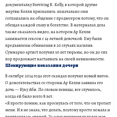
документалку Surviving R. Kelly, в которой другие
жертвы Келли признались: изначально они
соглашались на общение с продюсером потому, что он
обещал каждой славу и богатство. В материалах дела
также оказалось видео, на котором Ар Келли
занимается сексом с 14-летней девочкой. Ему были
предъявлены обвинения в 20 случаях насилия.
Суммарно артист получил 50 лет тюрьмы, но он до сих
пор продолжает настаивать на своей невиновности.
Шокирующие показания дочери
В октябре 2024 года этот скандал получил новый виток.
О домогательствах со стороны Ар Келли заявила его
дочь — Буку Аби. По словам певицы, все случилось,
когда ей было всего 8 лет.
«Я просто помню, как проснулась от того, что он трогает
меня. И я не знала, что делать, поэтому просто лежала и
притворялась спящей. За одну миллисекунду вся моя