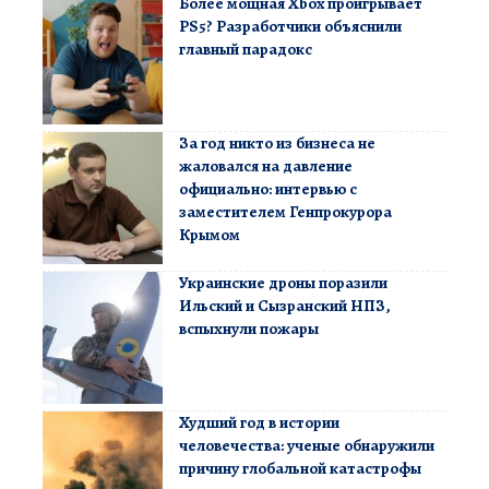
Более мощная Xbox проигрывает
PS5? Разработчики объяснили
главный парадокс
За год никто из бизнеса не
жаловался на давление
официально: интервью с
заместителем Генпрокурора
Крымом
Украинские дроны поразили
Ильский и Сызранский НПЗ,
вспыхнули пожары
Худший год в истории
человечества: ученые обнаружили
причину глобальной катастрофы