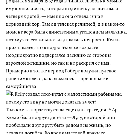
родился 8 января 1967 года в Чикаго. Любовь к музыке
ему привила мать, которая в одиночку воспитывала
четверых детей, — именно она отвела сына в
церковный хор. Там он увлекся религией, и в какой-то
момент вера была единственным утешением мальчика,
потому что его жизнь складывалась непросто. Келли
признавался, что в подростковом возрасте
неоднократно подвергался насилию со стороны
взрослой женщины, но так и не раскрыл ее имя.
Примерно в тот же период Роберт получил пулевое
ранение в плечо, как оказалось — при попытке
самоубийства.
Толчком к творчеству стала еще одна трагедия. У Ар
Келли была подруга детства — Лулу, с которой они
пообещали друг другу быть рядом всю жизнь, но
девочка погибла. Во время массовой драки со