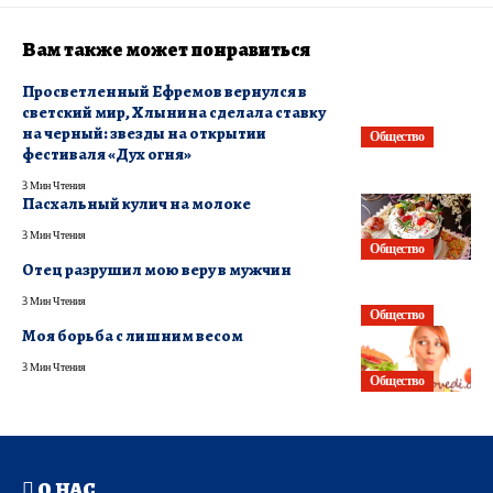
Вам также может понравиться
Просветленный Ефремов вернулся в
светский мир, Хлынина сделала ставку
на черный: звезды на открытии
Общество
фестиваля «Дух огня»
3 Мин Чтения
Пасхальный кулич на молоке
3 Мин Чтения
Общество
Отец разрушил мою веру в мужчин
3 Мин Чтения
Общество
Моя борьба с лишним весом
3 Мин Чтения
Общество
О НАС