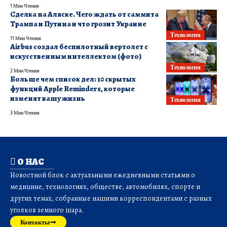
1 Мин Чтения
Сделка на Аляске. Чего ждать от саммита
Трампа и Путина и что грозит Украине
Технологии
11 Мин Чтения
Airbus создал беспилотный вертолет с
искусственным интеллектом (фото)
Технологии
2 Мин Чтения
Больше чем список дел: 10 скрытых
функций Apple Reminders, которые
изменят вашу жизнь
Технологии
3 Мин Чтения
О НАС
Новостной блок с актуальными ежедневными статьями о
медицине, технологиях, обществе, автомобилях, спорте и
других темах, собранные нашими корреспондентами с разных
уголков земного шара.
Контакты