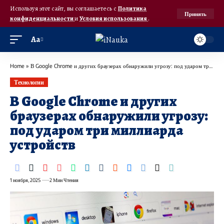
Используя этот сайт, вы соглашаетесь с
Политика
Принять
конфиденциальности
и
Условия использования
.
Аа
Home
»
В Google Chrome и других браузерах обнаружили угрозу: под ударом три миллиарда устройств
Технологии
В Google Chrome и других
браузерах обнаружили угрозу:
под ударом три миллиарда
устройств
1 ноября, 2025
2 Мин Чтения