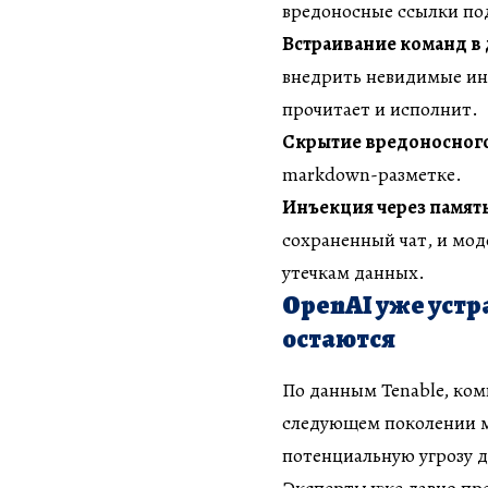
вредоносные ссылки по
Встраивание команд в
внедрить невидимые ин
прочитает и исполнит.
Скрытие вредоносного
markdown-разметке.
Инъекция через памят
сохраненный чат, и мод
утечкам данных.
OpenAI уже устр
остаются
По данным Tenable, ко
следующем поколении мо
потенциальную угрозу д