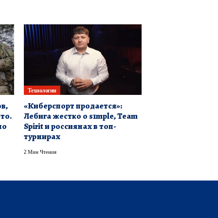
Технологии
в,
«Киберспорт продается»:
то.
Лебига жестко о s1mple, Team
по
Spirit и россиянах в топ-
турнирах
2 Мин Чтения