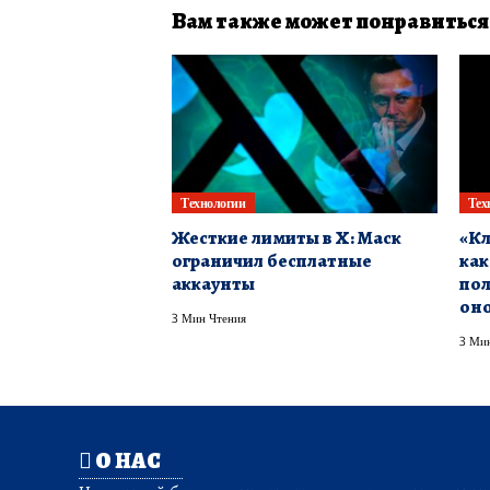
Вам также может понравиться
Технологии
Тех
Жесткие лимиты в X: Маск
«Кл
ограничил бесплатные
как
аккаунты
пол
оно
3 Мин Чтения
3 Мин
О НАС