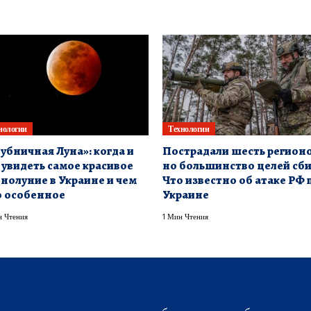
нологии
Технологии
убничная Луна»: когда и
Пострадали шесть регионо
 увидеть самое красивое
но большинство целей сби
нолуние в Украине и чем
Что известно об атаке РФ 
 особенное
Украине
 Чтения
1 Мин Чтения