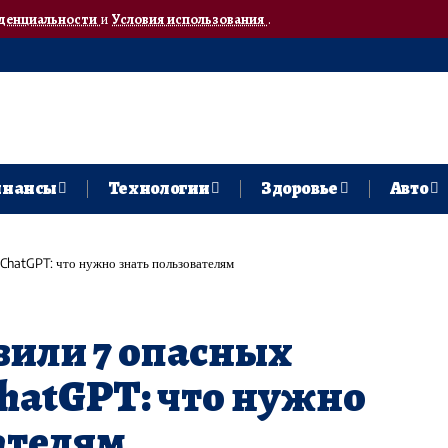
денциальности
и
Условия использования
.
нансы
Технологии
Здоровье
Авто
ChatGPT: что нужно знать пользователям
вили 7 опасных
hatGPT: что нужно
ателям