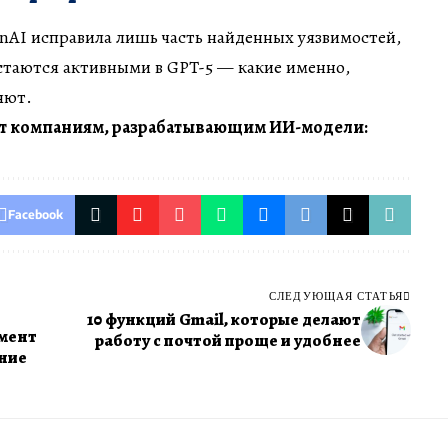
nAI исправила лишь часть найденных уязвимостей,
стаются активными в GPT-5 — какие именно,
яют.
т компаниям, разрабатывающим ИИ-модели:
Facebook
СЛЕДУЮЩАЯ СТАТЬЯ
10 функций Gmail, которые делают
мент
работу с почтой проще и удобнее
ение