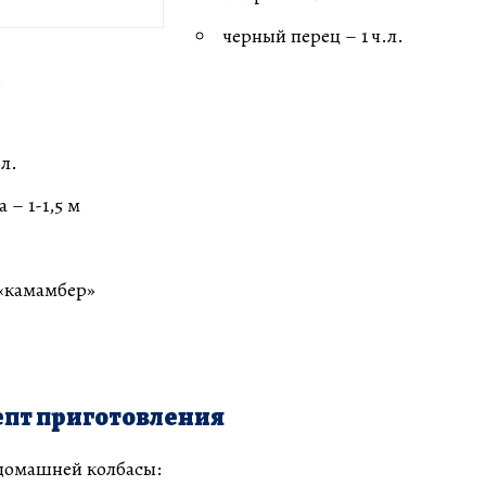
черный перец – 1 ч.л.
.
.л.
 – 1-1,5 м
 «камамбер»
пт приготовления
 домашней колбасы: