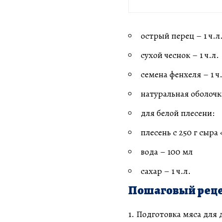
острый перец – 1 ч.л
сухой чеснок – 1 ч.л.
семена фенхеля – 1 ч
натуральная оболочка
для белой плесени:
плесень с 250 г сыра
вода – 100 мл
сахар – 1 ч.л.
Пошаговый реце
1. Подготовка мяса для