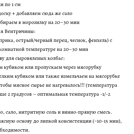
и по 1 см
доску + добавляем сюда же сало
убираем в морозилку на 20–30 мин
ля Вентричины:
прика, острый/черный перец, чеснок, фенхель) с
 комнатной температуре на 20–30 мин
ву для сыровяленых колбас:
м кубиком или пропускаем через мясорубку
мелким кубиком или также измельчаем на мясорубке
тобы мясное сырье не нагревалось!!! (температура
ше 2 градусов – оптимальная температура -1/-2
со, сало, нитритную соль и винно-пряную смесь.
сную основу до липкой консистенции (~10-15 мин),
обходимости.