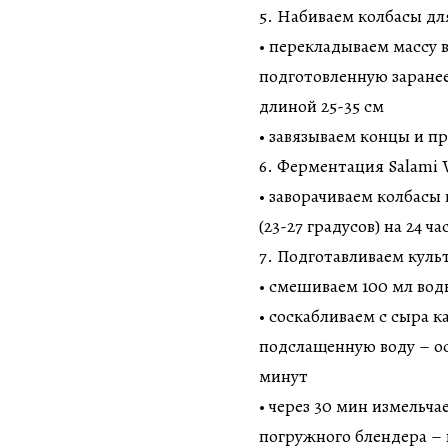
5. Набиваем колбасы дл
• перекладываем массу 
подготовленную заранее
длиной 25-35 см
• завязываем концы и п
6. Ферментация Salami V
• заворачиваем колбасы
(23-27 градусов) на 24 ча
7. Подготавливаем куль
• смешиваем 100 мл воды 
• соскабливаем с сыра к
подслащенную воду – ос
минут
• через 30 мин измельч
погружного блендера – 