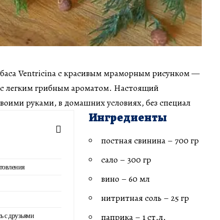
лбаса Ventricina с красивым мраморным рисунком —
, с легким грибным ароматом. Настоящий
 своими руками, в домашних условиях, без специал
Ингредиенты
постная свинина – 700 гр
сало – 300 гр
товления
вино – 60 мл
нитритная соль – 25 гр
ь с друзьями
паприка – 1 ст.л.