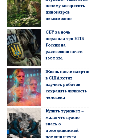
почему воскресить
динозавров
невозможно
СБУ за ночь
поразила три НПЗ
России на
расстоянии почти
1600 км.
Жизнь после смерти:
в США хотят
научить роботов
сохранять личность
человека
Купить турникет –
мало: что нужно
знать о
домедицинской
помощи и куда