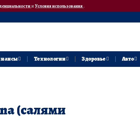
денциальности
и
Условия использования
.
нансы
Технологии
Здоровье
Авто
ina (салями