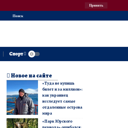
Принять
Поиск
Спорт
Новое на сайте
«Туда не купишь
билет и за миллион»:
как украинец
исследует самые
отдаленные острова
мира
«Парк Юрского
периода» ошибался: