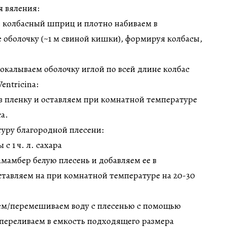
я вяления:
в колбасный шприц и плотно набиваем в
 оболочку (~1 м свиной кишки), формируя колбасы,
рокалываем оболочку иглой по всей длине колбас
entricina:
 в пленку и оставляем при комнатной температуре
са.
туру благородной плесени:
с 1 ч. л. сахара
амамбер белую плесень и добавляем ее в
тавляем на при комнатной температуре на 20-30
аем/перемешиваем воду с плесенью с помощью
переливаем в емкость подходящего размера