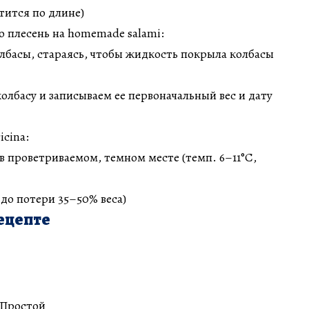
тится по длине)
ю плесень на homemade salami:
олбасы, стараясь, чтобы жидкость покрыла колбасы
олбасу и записываем ее первоначальный вес и дату
icina:
в проветриваемом, темном месте (темп. 6–11°C,
 до потери 35–50% веса)
ецепте
 Простой